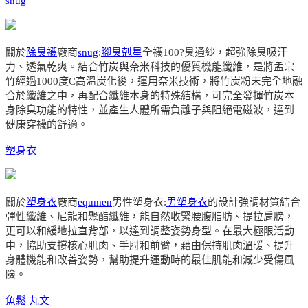
snug
關於
除臭襪
廠商
snug
:
腳臭剋星
全襪100?臭通紗，超強除臭吸汗
力、透氣乾爽。結合竹炭與奈米科技的優質機能纖維，是將孟宗
竹經過1000度C高溫炭化後，運用奈米技術，將竹炭粉末完全地融
合於纖維之中，再配合纖維本身的特殊結構，可完全發揮竹炭本
身除臭功能的特性，並產生人體所需負離子與阻絕電磁波，達到
健康穿襪的舒適。
塑身衣
關於
塑身衣
廠商
equmen
男性塑身衣:
男塑身衣
的設計強調材質結合
彈性纖維、尼龍和聚酯纖維，能自然收緊腰腹脂肪、提拉肩膀，
更可以和緩地拉直背部，以達到調整姿勢身型。在最大極限活動
中，協助支撐核心肌肉、手肘和前臂，藉由保持肌肉溫暖、提升
身體機能和改善姿勢，幫助提升運動時的最佳肌能和減少受傷風
險。
魚鬆
丸文