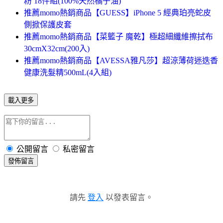
粉 18件組(100%天然橘子油)
推薦momo熱銷商品【GUESS】iPhone 5 經典珀亮蛇皮
側掀保護皮套
推薦momo熱銷商品【菜籃子 魔乾】極超細纖維擦拭布
30cmX32cm(200入)
推薦momo熱銷商品【AVESSA雅凡莎】超涼薄荷迷迭香
健康洗髮精500mL(4入組)
載入更多
公開留言
私密留言
發佈留言
請先
登入
以發表留言。