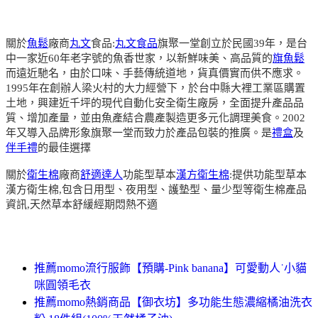
關於
魚鬆
廠商
丸文
食品:
丸文食品
旗聚一堂創立於民國39年，是台
中一家近60年老字號的魚香世家，以新鮮味美、高品質的
旗魚鬆
而遠近馳名，由於口味、手藝傳統道地，貨真價實而供不應求。
1995年在創辦人梁火村的大力經營下，於台中縣大裡工業區購置
土地，興建近千坪的現代自動化安全衛生廠房，全面提升產品品
質、增加產量，並由魚產結合農產製造更多元化調理美食。2002
年又導入品牌形象旗聚一堂而致力於產品包裝的推廣。是
禮盒
及
伴手禮
的最佳選擇
關於
衛生棉
廠商
舒適達人
功能型草本
漢方衛生棉
:提供功能型草本
漢方衛生棉,包含日用型、夜用型、護墊型、量少型等衛生棉產品
資訊,天然草本舒緩經期悶熱不適
推薦momo流行服飾【預購-Pink banana】可愛動人˙小貓
咪圓領毛衣
推薦momo熱銷商品【御衣坊】多功能生態濃縮橘油洗衣