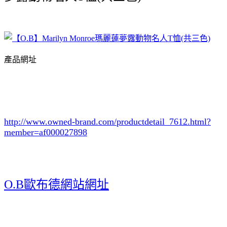
產品網址
http://www.owned-brand.com/productdetail_7612.html
?
member=af000027898
O.B歐布德網站網址