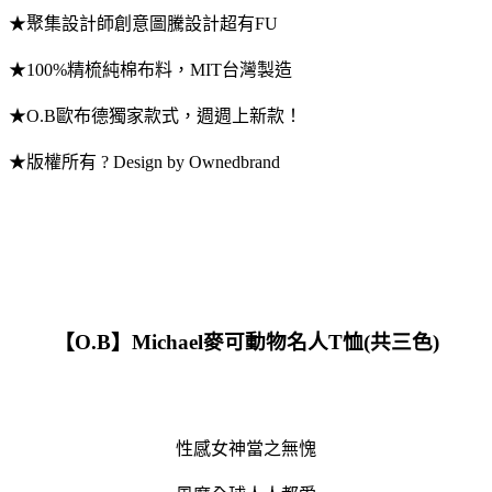
★聚集設計師創意圖騰設計超有FU
★100%精梳純棉布料，MIT台灣製造
★O.B歐布德獨家款式，週週上新款！
★版權所有 ? Design by Ownedbrand
【O.B】Michael麥可動物名人T恤(共三色)
性感女神當之無愧