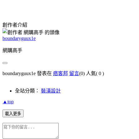
創作者介紹
boundaryguux1e
網購高手
boundaryguux1e 發表在
痞客邦
留言
(0)
人氣(
0
)
全站分類：
裝潢設計
▲top
載入更多