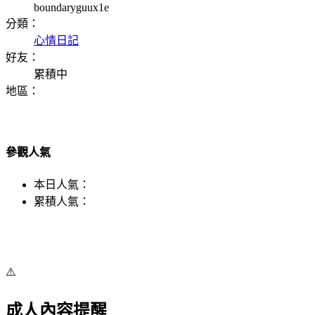
boundaryguux1e
分類：
心情日記
好友：
累積中
地區：
參觀人氣
本日人氣：
累積人氣：
⚠️
成人內容提醒