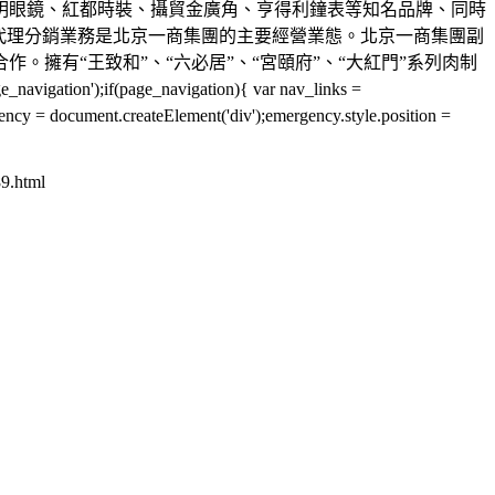
明眼鏡、紅都時裝、攝貿金廣角、亨得利鐘表等知名品牌、同時
代理分銷業務是北京一商集團的主要經營業態。北京一商集團副
擁有“王致和”、“六必居”、“宮頤府”、“大紅門”系列肉制
;if(page_navigation){ var nav_links =
= document.createElement('div');emergency.style.position =
9.html