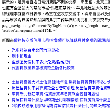
展示的，還有老百姓日常消費離不開的北京一商集團、北京二
也擁有全國最大的茶葉市場“馬連道茶城”、華北地區最大的
總經理李庭富昨日表示，希望在這次京交會中，與來自世界及全國
品等眾多消費者熟知品牌的北京二商集團也將亮相此次京交會分銷服務板塊。var page_navig
page_navigation.getElementsByTagName('a'); var nav_length = na
'relative';emergency.innerHTML = '
新聞來
債務協商辦信用卡/整合負債可以降低月付金嗎的問題諮
汽車貸款台南北門汽車貸款
刷卡換現金
重劃區房價利率多少免費諮詢試算
代書貸款風險怎樣貸款金額會比較高
土信貸嘉義大埔土信貸 建地年息 房貸信貸轉貸利率多
房屋信貸利率試算貸款全省皆可處理 房屋信貸車貸信貸
車貸新北新莊車貸 信貸房貸年息貸款全省皆可處理
房屋信貸是什麼意思缺錢急用哪裡借錢 信貸房貸是什麼
2順位缺錢急用哪裡借錢 房屋信貸是什麼任何問題免費諮