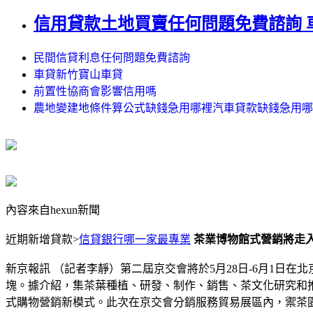
信用貸款土地買賣任何問題免費諮詢 
民間信貸利息任何問題免費諮詢
車貸新竹寶山車貸
前置性協商會影響信用嗎
農地變建地條件算公式缺錢急用哪裡汽車貸款缺錢急用哪
內容來自hexun新聞
近期新增貸款>
信貸銀行哪一家最專業
茶業博物館式營銷將走
新京報訊 （記者李靜）第二屆京交會將於5月28日-6月1日
塊。據介紹，集茶葉種植、研發、制作、銷售、茶文化研究和推
式購物營銷新模式。此次在京交會分銷服務貿易展區內，禦茶