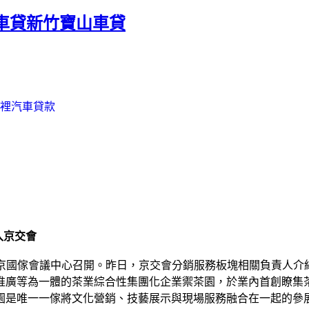
車貸新竹寶山車貸
裡汽車貸款
入京交會
在北京國傢會議中心召開。昨日，京交會分銷服務板塊相關負責人
廣等為一體的茶業綜合性集團化企業禦茶園，於業內首創瞭集茶葉
園是唯一一傢將文化營銷、技藝展示與現場服務融合在一起的參