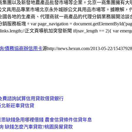
商集團以及新發地農產品批發市場等企業。北京一商集團擁有大
辦公文具用品專業市場北京永外城辦公文具用品市場等。據瞭解，
各地的生產商、代理商就一商產品的代理分銷業務展開洽談合作。
ation = document.getElementById('page_navigation')
v_links.length;//正文頁導航加突發新聞 if(nav_length == 2){ var emergency 
詢/債務協商辦信用卡
源http://news.hexun.com/2013-05-22/15437928
少免費諮詢試算信用貸款借貸銀行
新北新莊車貸信貸
意思缺錢急用哪裡借錢 農會信貸條件信貸年息
詢 缺錢怎麼汽車貸款?桃園房屋貸款