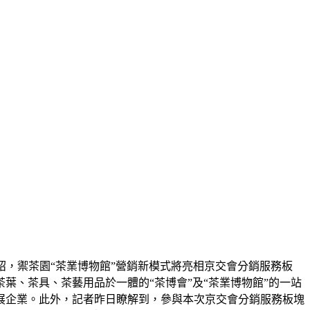
介紹，禦茶園“茶業博物館”營銷新模式將亮相京交會分銷服務板
、茶具、茶藝用品於一體的“茶博會”及“茶業博物館”的一站
展企業。此外，記者昨日瞭解到，參與本次京交會分銷服務板塊